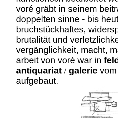
voré gräbt in seinem beit
doppelten sinne - bis heu
bruchstückhaftes, widersp
brutalität und verletzlichk
vergänglichkeit, macht, m
arbeit von voré war
in
fel
antiquariat
/
galerie
vom 
aufgebaut.