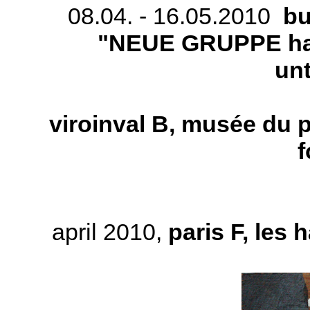
08.04. - 16.05.2010
bu
"NEUE GRUPPE hau
un
viroinval B, musée du p
f
april 2010,
paris F, les 