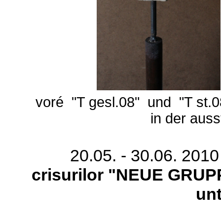
voré "T gesl.08" und "T st.0
in der auss
20.05. - 30.06. 201
crisurilor
"NEUE GRUPPE
un